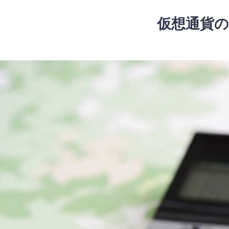
コ
ン
仮想通貨の
テ
ン
ツ
コ
へ
ン
ス
テ
キ
ン
ッ
ツ
プ
へ
ス
キ
ッ
プ