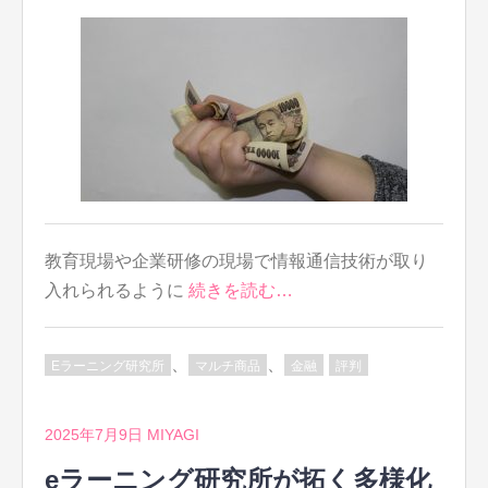
教育現場や企業研修の現場で情報通信技術が取り
入れられるように
続きを読む…
、
、
Eラーニング研究所
マルチ商品
金融
評判
2025年7月9日
MIYAGI
eラーニング研究所が拓く多様化