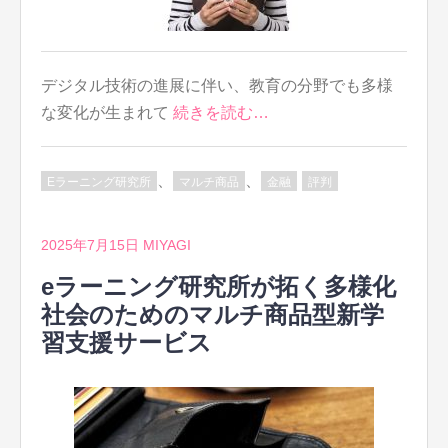
デジタル技術の進展に伴い、教育の分野でも多様
な変化が生まれて
続きを読む…
、
、
Eラーニング研究所
マルチ商品
金融
評判
2025年7月15日
MIYAGI
eラーニング研究所が拓く多様化
社会のためのマルチ商品型新学
習支援サービス