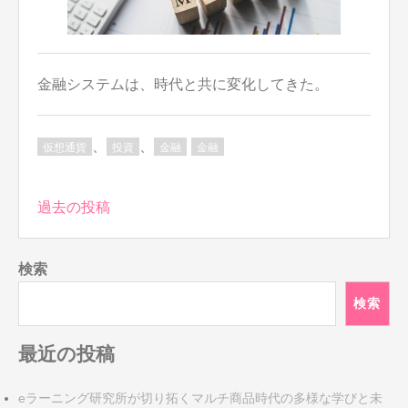
金融システムは、時代と共に変化してきた。
、
、
仮想通貨
投資
金融
金融
投
過去の投稿
稿
ナ
検索
ビ
ゲ
検索
ー
シ
最近の投稿
ョ
ン
eラーニング研究所が切り拓くマルチ商品時代の多様な学びと未