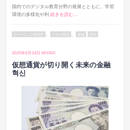
国内でのデジタル教育分野の発展とともに、学習
環境の多様化や利
続きを読む…
、
、
Eラーニング研究所
マルチ商品
金融
評判
2025年6月24日
MIYAGI
仮想通貨が切り開く未来の金融
혁신