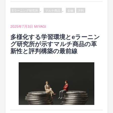
、
、
Eラーニング研究所
マルチ商品
金融
評判
2025年7月3日
MIYAGI
多様化する学習環境とeラーニン
グ研究所が示すマルチ商品の革
新性と評判構築の最前線