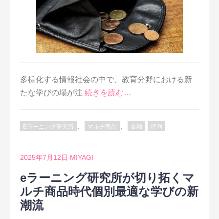
多様化する情報社会の中で、教育分野における新
たな学びの場が注
続きを読む…
、
、
Eラーニング研究所
マルチ商品
金融
評判
2025年7月12日
MIYAGI
eラーニング研究所が切り拓くマ
ルチ商品時代個別最適な学びの新
潮流