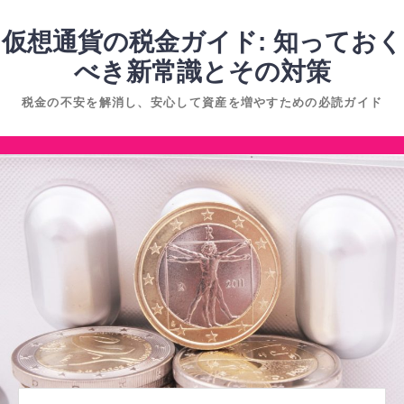
コ
ン
仮想通貨の税金ガイド: 知っておく
テ
べき新常識とその対策
ン
税金の不安を解消し、安心して資産を増やすための必読ガイド
ツ
へ
コ
ス
ン
キ
テ
ッ
ン
プ
ツ
へ
ス
キ
ッ
プ