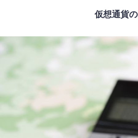
コ
ン
仮想通貨の
テ
ン
ツ
コ
へ
ン
ス
テ
キ
ン
ッ
ツ
プ
へ
ス
キ
ッ
プ