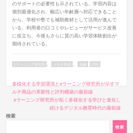
のサポートの必要性も示されている。学習内容は
個別最適化され、幅広い年齢層へ対応できること
から、学校や塾でも補助教材として活用が進んで
いる。利用者の口コミやレビューがサービス改善
に役立ち、今後もさらに質の高い学習体験創出が
期待されている。
、
、
Eラーニング研究所
マルチ商品
金融
評判
投
多様化する学習環境とeラーニング研究所が示すマ
稿
ルチ商品の革新性と評判構築の最前線
ナ
eラーニング研究所が拓く多様化する学びと進化し
ビ
続けるデジタル教育時代の最前線
ゲ
検索
ー
シ
検索