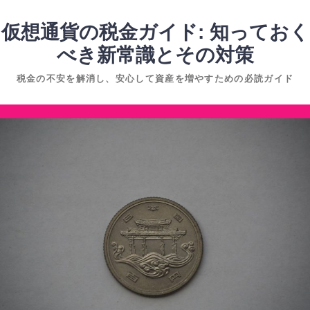
コ
ン
仮想通貨の税金ガイド: 知っておく
テ
べき新常識とその対策
ン
税金の不安を解消し、安心して資産を増やすための必読ガイド
ツ
へ
コ
ス
ン
キ
テ
ッ
ン
プ
ツ
へ
ス
キ
ッ
プ